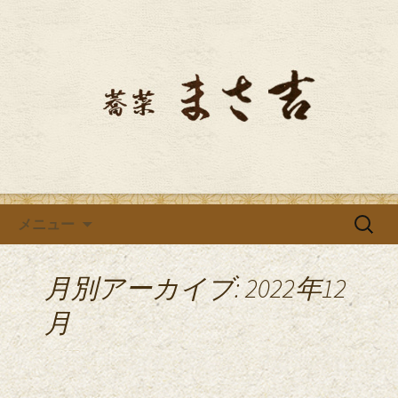
お蕎麦好きの方にご満足頂ける江戸前
手打ちそばをご用意しています
掛川にある、そば屋「蕎菜 ま
さ吉」のブログ
コンテンツへ移動
検
メニュー
索:
月別アーカイブ: 2022年12
月