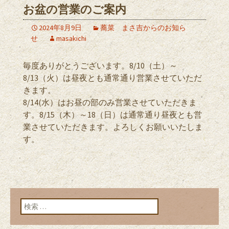
お盆の営業のご案内
2024年8月9日
蕎菜 まさ吉からのお知ら
せ
masakichi
毎度ありがとうございます。8/10（土）～
8/13（火）は昼夜とも通常通り営業させていただ
きます。
8/14(水）はお昼の部のみ営業させていただきま
す。8/15（木）～18（日）は通常通り昼夜とも営
業させていただきます。よろしくお願いいたしま
す。
検索: