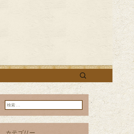
す
 まさ吉」の
検
索:
検索:
カテゴリー