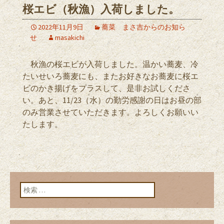
桜エビ（秋漁）入荷しました。
2022年11月9日
蕎菜 まさ吉からのお知ら
せ
masakichi
秋漁の桜エビが入荷しました。温かい蕎麦、冷
たいせいろ蕎麦にも、またお好きなお蕎麦に桜エ
ビのかき揚げをプラスして、是非お試しくださ
い。あと、11/23（水）の勤労感謝の日はお昼の部
のみ営業させていただきます。よろしくお願いい
たします。
検索: