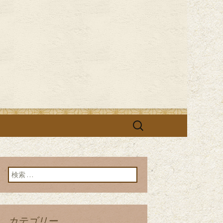
す
 まさ吉」の
検
索:
検索:
カテゴリー